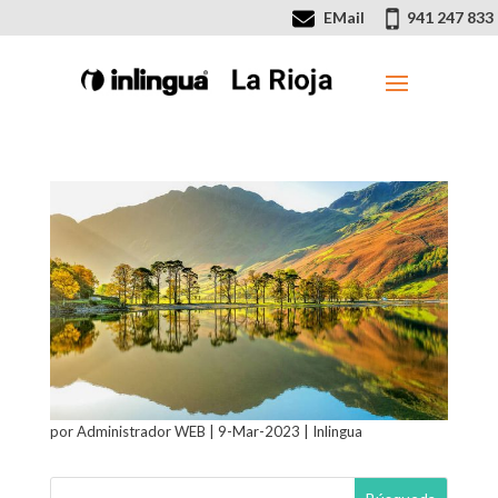
EMail
941 247 833
por
Administrador WEB
|
9-Mar-2023
|
Inlingua